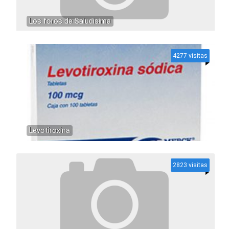
Los foros de Saludisima
4277 visitas
Levotiroxina
2823 visitas