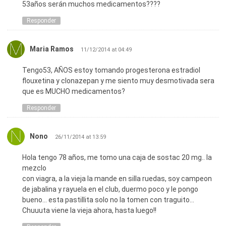
53años serán muchos medicamentos????
Responder
Maria Ramos
11/12/2014 at 04:49
Tengo53, AÑOS estoy tomando progesterona estradiol
flouxetina y clonazepan y me siento muy desmotivada sera
que es MUCHO medicamentos?
Responder
Nono
26/11/2014 at 13:59
Hola tengo 78 años, me tomo una caja de sostac 20 mg.. la
mezclo
con viagra, a la vieja la mande en silla ruedas, soy campeon
de jabalina y rayuela en el club, duermo poco y le pongo
bueno… esta pastillita solo no la tomen con traguito…
Chuuuta viene la vieja ahora, hasta luego!!