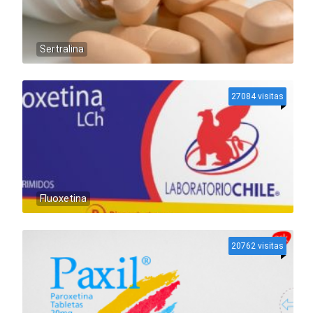
Sertralina
27084 visitas
Fluoxetina
20762 visitas