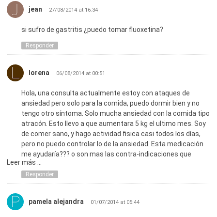
jean
27/08/2014 at 16:34
si sufro de gastritis ¿puedo tomar fluoxetina?
Responder
lorena
06/08/2014 at 00:51
Hola, una consulta actualmente estoy con ataques de
ansiedad pero solo para la comida, puedo dormir bien y no
tengo otro síntoma. Solo mucha ansiedad con la comida tipo
atracón. Esto llevo a que aumentara 5 kg el ultimo mes. Soy
de comer sano, y hago actividad fisica casi todos los días,
pero no puedo controlar lo de la ansiedad. Esta medicación
me ayudaría??? o son mas las contra-indicaciones que
Leer más ...
tiene???
Muchas Gracias
Responder
Lorena
pamela alejandra
01/07/2014 at 05:44