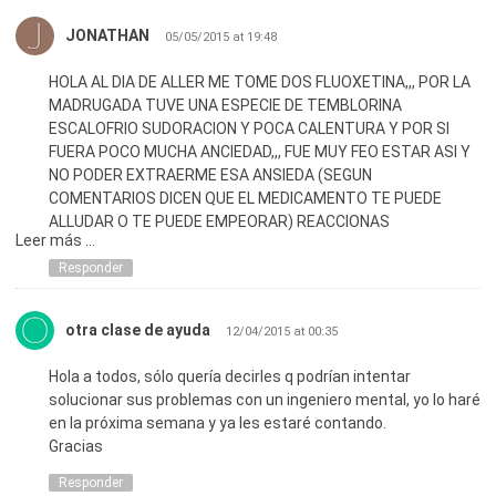
JONATHAN
05/05/2015 at 19:48
HOLA AL DIA DE ALLER ME TOME DOS FLUOXETINA,,, POR LA
MADRUGADA TUVE UNA ESPECIE DE TEMBLORINA
ESCALOFRIO SUDORACION Y POCA CALENTURA Y POR SI
FUERA POCO MUCHA ANCIEDAD,,, FUE MUY FEO ESTAR ASI Y
NO PODER EXTRAERME ESA ANSIEDA (SEGUN
COMENTARIOS DICEN QUE EL MEDICAMENTO TE PUEDE
ALLUDAR O TE PUEDE EMPEORAR) REACCIONAS
Leer más ...
DEPENDIENDO A LOS DIFERENTES CUERPOS, NO SE QUE
HACER ALGUIEN ME PUEDE ALLUDAR? ME DIERON MIEDO ESE
Responder
MEDICAMENTO
otra clase de ayuda
12/04/2015 at 00:35
Hola a todos, sólo quería decirles q podrían intentar
solucionar sus problemas con un ingeniero mental, yo lo haré
en la próxima semana y ya les estaré contando.
Gracias
Responder