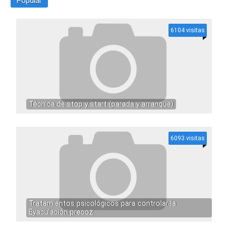
Popular
6104 visitas
Técnica de stop y start (parada y arranque)
6093 visitas
Tratamientos psicológicos para controlar la
Eyaculación precoz