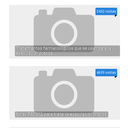
5432 visitas
Tratamientos farmacológicos que se usan para la
eyaculacion precoz
4639 visitas
Spray PSD502, para tratar la eyaculación precoz