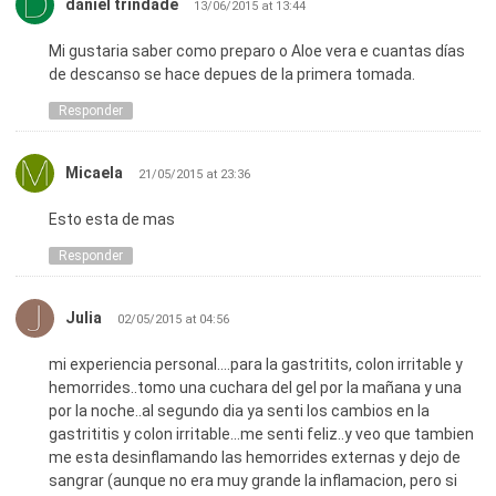
daniel trindade
13/06/2015 at 13:44
Mi gustaria saber como preparo o Aloe vera e cuantas días
de descanso se hace depues de la primera tomada.
Responder
Micaela
21/05/2015 at 23:36
Esto esta de mas
Responder
Julia
02/05/2015 at 04:56
mi experiencia personal….para la gastritits, colon irritable y
hemorrides..tomo una cuchara del gel por la mañana y una
por la noche..al segundo dia ya senti los cambios en la
gastrititis y colon irritable…me senti feliz..y veo que tambien
me esta desinflamando las hemorrides externas y dejo de
sangrar (aunque no era muy grande la inflamacion, pero si