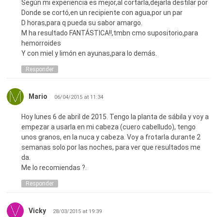
Según mi experiencia es mejor,al cortarla,dejarla destilar por
Donde se cortó,en un recipiente con agua,por un par
D horas,para q pueda su sabor amargo.
M ha resultado FANTÁSTICA!!,tmbn cmo supositorio,para
hemorroides
Y con miel y limón en ayunas,para lo demás.
Responder
Mario
06/04/2015 at 11:34
Hoy lunes 6 de abril de 2015. Tengo la planta de sábila y voy a
empezar a usarla en mi cabeza (cuero cabelludo), tengo
unos granos, en la nuca y cabeza. Voy a frotarla durante 2
semanas solo por las noches, para ver que resultados me
da.
Me lo recomiendas ?.
Responder
Vicky
28/03/2015 at 19:39