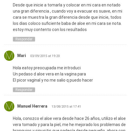
1/2 de tequila
Desde que inicie a tomarla y colocar en mi cara en notado
1 hoja de sabila la que tiene flor amarilla
una gran diferencia , cuando voy a evacuar es suave, en mi
Batir en una licuadora hasta obtener un jugo espeao y grieso
cara se muestra la gran diferencia desde que inicie, todos
tomar cada dia en ayunas
los dias coloco suficiente baba de aloe en mi cara se nota.
Te dara diarrea pero es normal porque esta limpiando tu
estoy muy contento con los resultados
estomago de tanta impuresas y todo tu organismo segir
comiendo a diario solo la pulpa por 3 a 6 meses
Responder
Lo e usasdo tambien en la vagina
Hay que sacar la pulpa solamente del largo de la hoja poner al
Mari
congelador cuando este ya congelada introducir a la vagin@
03/09/2015 at 19:20
y dejar afuera lo nesesario para sacar al otro antes de
Hola eatoy preocupada me introduci
levantarse no debe quedar nada adentro
Un pedaso d aloe vera en la vagina para
Que disfruten y les baya muy bien
El picor vaginal y no me salio q puedo hacer
Nota:
Tengan fe paciencia y amense a si mismos
Responder
Manuel Herrera
13/08/2015 at 17:41
Hola, conozco el aloe vera desde hace 26 años, utilizo el aloe
vera tomado y para la piel, me he mejorado los problemas de
bronquios y sinusitis que padecía desde pequeño, ahora con