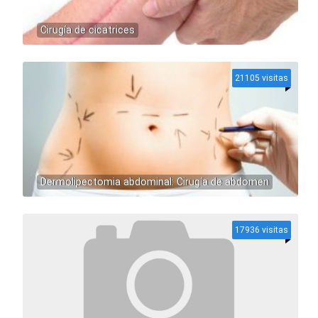
Cirugía de cicatrices
21105 visitas
Dermolipectomia abdominal: Cirugía de abdomen
17936 visitas