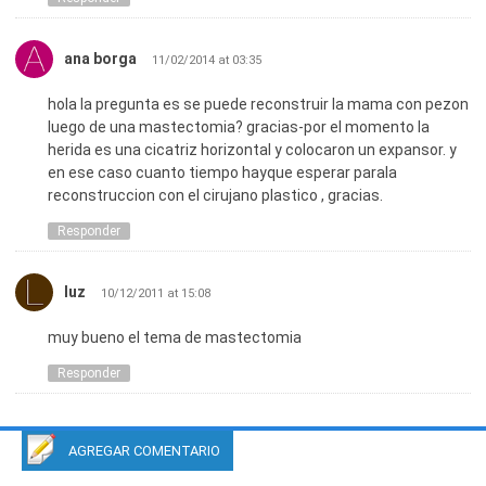
Espero logres operarte y así volver a sentirte bien contigo
misma. Mucha suerte.
ana borga
11/02/2014 at 03:35
hola la pregunta es se puede reconstruir la mama con pezon
luego de una mastectomia? gracias-por el momento la
herida es una cicatriz horizontal y colocaron un expansor. y
en ese caso cuanto tiempo hayque esperar parala
reconstruccion con el cirujano plastico , gracias.
Responder
luz
10/12/2011 at 15:08
muy bueno el tema de mastectomia
Responder
AGREGAR COMENTARIO