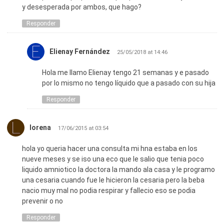
y desesperada por ambos, que hago?
mismo asi que padres hay que checar todo detalle que
importa que te juzguen loco es mi consejo a mi me decian
Responder
paranoica y siempre pensare que si no hubiera preguntado
por el liquido amniotico de mi bebe probablemente ella
hubiera muerta o hubiera quedad con secuelas graves dios
Elienay Fernández
25/05/2018 at 14:46
me ilumino aquella vez y doy gracias despues de todo no
estamos tan locos uno los lleva dentro y son corazonadas si
Hola me llamo Elienay tengo 21 semanas y e pasado
sientes que algo anda mal no esperes a que pase o sea peor
por lo mismo no tengo líquido que a pasado con su hija
si el doctor no te atiende como debe ser cambialo es la vida
Responder
de tu bebe mis mejores deceos para los futuros padres aun
que se oye demaciado mal y lei casos en los que los bebes
fallecieron hay esperanzaz si actuan a tiempo se los digo
lorena
17/06/2015 at 03:54
por experiencia 🙂 mi bebe esta feliz y a salvo en casa
gracias a dios y a nuestro esfuerzo saludos!!
hola yo queria hacer una consulta mi hna estaba en los
nueve meses y se iso una eco que le salio que tenia poco
liquido amniotico la doctora la mando ala casa y le programo
una cesaria cuando fue le hicieron la cesaria pero la beba
nacio muy mal no podia respirar y fallecio eso se podia
prevenir o no
Responder