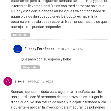
esperamos pero ala siguiente semana se puso mal y pues la
internaron llevamos casi 3 días con medicamento solo que
el Baby esta con la cabeza arriba y pues ya no tiene nada de
aguasolo nos dan dosopciones los doctores hacerle la
cesarea o irnos ala casa i esperar 6 semanas mas no se que
aserojala me puedan responder
Responder
Elienay Fernández
25/05/2018 at 14:52
Qué pasó con su esposo y bebe
Responder
alexis
10/09/2014 at 02:04
Buenas noches mi duda es la siguiente mi cuñada asistio a
una guardia con28 semanas de embarazo en este lugar le
dicen que tuvo una rotura de bolsa y la dejan internada al dia
siguiente le aplican la inyeccion para madurar los pulmones