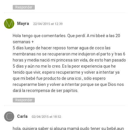
Responder
Mayra
22/04/2015 at 12:39
Hola tengo que comentarles. Que perdí. A mi bbeé a las 20
semanas +
5 días luego de hacer reposo tomar agua de coco las
membranas no se recuperaron me indujeron el parto y tras 6
horas y media nació mi princesa sin vida, de esto han pasado
5 días y aún no me lo creo. Es la peor experiencia que he
tenido que vivir, espero recuperarme y volver a intentar ya
que mi bebé fue producto de una icsi , sólo espero
recuperarme bien y volver a intentar porque se que Dios nos
dará la recompensa de ser papitos.
Responder
Carla
02/04/2015 at 18:52
hola, quisiera saber si alguna mamá pudo tener su bebé,aun