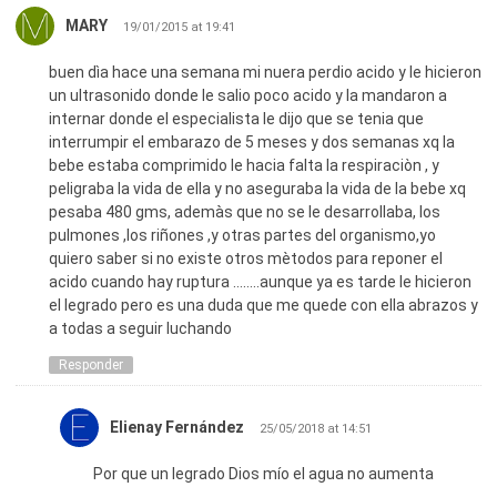
MARY
19/01/2015 at 19:41
buen dìa hace una semana mi nuera perdio acido y le hicieron
un ultrasonido donde le salio poco acido y la mandaron a
internar donde el especialista le dijo que se tenia que
interrumpir el embarazo de 5 meses y dos semanas xq la
bebe estaba comprimido le hacia falta la respiraciòn , y
peligraba la vida de ella y no aseguraba la vida de la bebe xq
pesaba 480 gms, ademàs que no se le desarrollaba, los
pulmones ,los riñones ,y otras partes del organismo,yo
quiero saber si no existe otros mètodos para reponer el
acido cuando hay ruptura ……..aunque ya es tarde le hicieron
el legrado pero es una duda que me quede con ella abrazos y
a todas a seguir luchando
Responder
Elienay Fernández
25/05/2018 at 14:51
Por que un legrado Dios mío el agua no aumenta