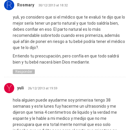
Rosmary
30/12/2013 at 18:32
yuli, yo considero que si el médico que te evaluó te dijo que lo
mejor sería tener un parto natural y que todo saldría bien,
debes confiar en eso. El parto natural es lo más
recomendable sobretodo cuando eres primeriza, además
qué afán de poner en riesgo a tu bebé podría tener el médico
que te lo dijo?.
Entiendo tu preocupación, pero confía en que todo saldrá
bien y tu bebé nacerá bien Dios mediante.
Responder
yuli
26/12/2013 at 19:59
hola alguien puede ayudarme soy primerisa tengo 38
semanas y este lunes fuy hacerme un ultrasonido y me
dijeron que tenia 4 centimetros de liquido y la verdad me
espante y le hable a mi medico y medijo que no me
preocupara que era total mente normal que eso solo