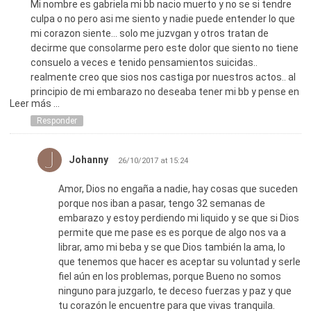
Mi nombre es gabriela mi bb nacio muerto y no se si tendre
culpa o no pero asi me siento y nadie puede entender lo que
mi corazon siente… solo me juzvgan y otros tratan de
decirme que consolarme pero este dolor que siento no tiene
consuelo a veces e tenido pensamientos suicidas..
realmente creo que sios nos castiga por nuestros actos.. al
principio de mi embarazo no deseaba tener mi bb y pense en
Leer más ...
muchas cosas para desacerme de el ya con el pasar de los
dias lo fui queriendo cada dia y casa dia iva creciendo mi
Responder
amor por el me puse en control prenatal y hize todo lo que mi
ginecologo envio.. todo estaba bien segun ella yo esperaba
Johanny
26/10/2017 at 15:24
con tantas ancias a mi bebe mi pequeño raul lo amaba
aunque no lo conocia solo imaginaba su carita su cuerpecito
Amor, Dios no engaña a nadie, hay cosas que suceden
sus piesitos solo imaginaba como seria y lo veia grande
porque nos iban a pasar, tengo 32 semanas de
bonito estudiando creciendo.. y sorpesa mis un dia no lo
embarazo y estoy perdiendo mi liquido y se que si Dios
senti que se movio y al otro dia fui alhospital y sorpresa mia
permite que me pase es es porque de algo nos va a
era que mi bb estaba muerto en mi barriga y no lo pude creer
librar, amo mi beba y se que Dios también la ama, lo
ese dos de diciembre de 2015 ha sido el dia mas doloroso de
que tenemos que hacer es aceptar su voluntad y serle
mi vida pues ese dia perdi a mi raul…. el dr dijo que no tiene
fiel aún en los problemas, porque Bueno no somos
liquido amniotico y que tampoco tenia membranas rotas y le
ninguno para juzgarlo, te deceso fuerzas y paz y que
vana hacer necropcia para saber que pudo pasar con mi hijo..
tu corazón le encuentre para que vivas tranquila.
y lo que no entiendo es como paso yo hasta hacia tres