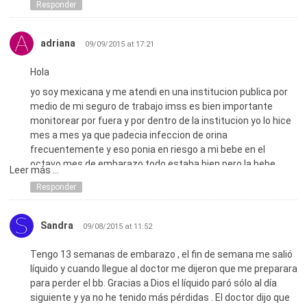
verdad bueno paso varios dias y el ñiño se volvio a poner asi
Responder
fuimos para una doctora q es muyyy buena verdad lo vio y q
es un soplo del corazon despues dise q era virar despues q
adriana
09/09/2015 at 17:21
es infexion en los pulmones ayudeme de verdad es un niño
con 1mes ya esta ospitilisado y se pone igual ayudeme
Hola
porfavor un consejo
yo soy mexicana y me atendi en una institucion publica por
medio de mi seguro de trabajo imss es bien importante
monitorear por fuera y por dentro de la institucion yo lo hice
mes a mes ya que padecia infeccion de orina
frecuentemente y eso ponia en riesgo a mi bebe en el
octavo mes de embarazo todo estaba bien pero la bebe
Leer más ...
pasado el tiempo y la fecha que me dio el particular no nacia
Responder
fui al imss y ahi me dijeron que todo estaba bien pero soy
una mujer muy muy preguntona muy nerviosa y bueno yo me
obsecione buscando informacion ya que tenia placenta algo
Sandra
09/08/2015 at 11:52
baja y siempre estuve en riesgo tambien le comentaba al
doctor hacerca de mi liquido amniotico ya que ellos no lo
Tengo 13 semanas de embarazo , el fin de semana me salió
checaron y fue cuando por primera vez escuche la palabra y
líquido y cuando llegue al doctor me dijeron que me preparara
que queria decir que me faltaba liquido amniotico me
para perder el bb. Gracias a Dios el líquido paró sólo al día
inducieron el parto y te dire que mi hija no queria
siguiente y ya no he tenido más pérdidas . El doctor dijo que