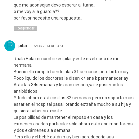
que me aconsejan devo esperar al turno..
o me voy a la guardia??..
por favor necesito una respuesta..
Responder
pilar
15/06/2014 at 13:51
Raala.Hola mi nombre es pilar,y este es el casó de mi
hermana
Bueno ella rompió fuente alas 31 semanas pero bota muy
Poco liquido los doctores le disen k tiene k permanecer ay
Asta las 34semanas y le aran cesaria,ya le pusieron los
antibióticos
Y todo ahora está casi las.32 semanas pero no soporta más
estar en.el hospital pasa llorando extraña mucho a su hija y
quisiera saber si exsiste
La posibilidad de mantener el reposo en casa y los
exmenes.aserlos particular sólo ahora está con monitoreos
y dos exámenes ala semana
Pero ella y el bebé están muy bien agradecería sus