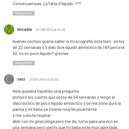
Consecuensias. La falta d liquido. ???
Responder
micaela
21/08/2014 at 01:02
buenas noches queria saber si mi ecografia esta bien.. estoy
de 22 semanas y 5 dias dice liquido amniotico ila 184 percetil
60. no es poco liquido? gracias
Responder
ceci
27/07/2014 at 02:52
Hola quisiera hacerles una pregunta..
primero les cuento que estoy de 34 semanas y tengo el
diacnostico de poco liquido amniotico y se me pone dura la
pansa y mi beba se mueve muy bruscamente..
y me cuesta respirar..
able con mi ginecologa pero me dio turno para una eco en
una semana pero siento que mi beba esta muy apretada..