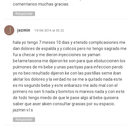
comentarios muchas gracias.
Responder
jazmin
19/04/2014 at 05:32
hala yo tengo 7 meses 10 dias y etenido complicasiones me
dan dolores de espalda y y colicos pero no tengo sagrado me
fui a checar y me dieron inyecciones se yaman
betametasona me dijieron ke son para que eboluccionen los
pulmones de mi bebe y unas pastiyas para infeccion perob
yo no beo resultado dijieron ke con las pastillas seme iban
akitar los dolores y la verdad no se me a quitado nada este
es mi segundo bebe y este enbarazo me aido mal con el
primero no sen ti nada y bomitos ni mareos nada y con este
de todo tengo miedo de que le pase algo al bebe quisiera
saber que aser akien consultar grasias por su espacio..
jazmin v.l.s
Responder