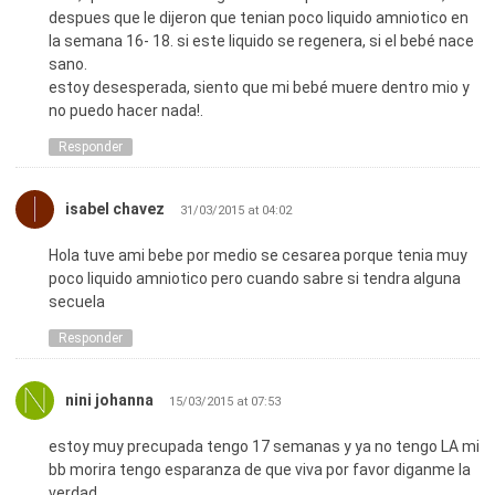
despues que le dijeron que tenian poco liquido amniotico en
la semana 16- 18. si este liquido se regenera, si el bebé nace
sano.
estoy desesperada, siento que mi bebé muere dentro mio y
no puedo hacer nada!.
Responder
isabel chavez
31/03/2015 at 04:02
Hola tuve ami bebe por medio se cesarea porque tenia muy
poco liquido amniotico pero cuando sabre si tendra alguna
secuela
Responder
nini johanna
15/03/2015 at 07:53
estoy muy precupada tengo 17 semanas y ya no tengo LA mi
bb morira tengo esparanza de que viva por favor diganme la
verdad