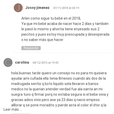
Tengo fe en Dios q todo estara bien. Saludos y cuidense
Jossy jimenez
07/11/2018 at 03:19
Arlen como sigue tu bebé en el 2018,
Ya que mi bebé acaba de nacer hace 2 días y también
le pasó lo mismo y ahorita tiene enyesado sus 2
piecitos y pues estoy muy preocupada y desesperada
x no saber más que hacer.
Responder
carolina
04/12/2015 at 19:43
hola buenas tarde quiero un consejo no es para mi quisiera
ayudar ami cuñada ella tenia 8meses cuando als dos de la
madrugada sentio q boto liquido sela llevaron a barios
medico no la querian atender verdad fue ala santa an mi
suegra tuvo q firmar porq no estaba segura si el bebe vivia y
gracias adios vivio pero ase ya 23 dias q nacio empeso
alllorar q se pone moradito y pierde asta el color el dtor q la
Leer más ...
vio le dijo q era malcriadese q se llamabacianosis al llorar