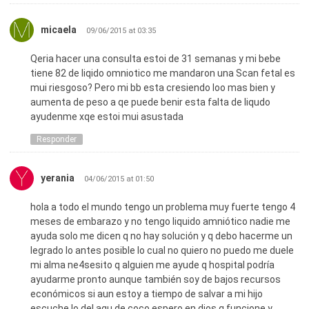
micaela
09/06/2015 at 03:35
Qeria hacer una consulta estoi de 31 semanas y mi bebe
tiene 82 de liqido omniotico me mandaron una Scan fetal es
mui riesgoso? Pero mi bb esta cresiendo loo mas bien y
aumenta de peso a qe puede benir esta falta de liqudo
ayudenme xqe estoi mui asustada
Responder
yerania
04/06/2015 at 01:50
hola a todo el mundo tengo un problema muy fuerte tengo 4
meses de embarazo y no tengo liquido amniótico nadie me
ayuda solo me dicen q no hay solución y q debo hacerme un
legrado lo antes posible lo cual no quiero no puedo me duele
mi alma ne4sesito q alguien me ayude q hospital podría
ayudarme pronto aunque también soy de bajos recursos
económicos si aun estoy a tiempo de salvar a mi hijo
escuche lo del agu de coco espero en dios q funcione y