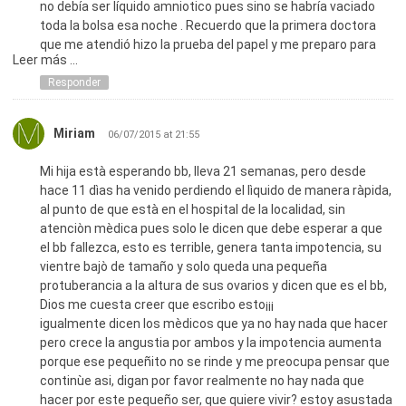
amamantarse debido a que tomo liquido yo siempre e
no debía ser líquido amniotico pues sino se habría vaciado
pensado que fue derivado por lo mismo es bien importante
toda la bolsa esa noche . Recuerdo que la primera doctora
checarte en las ultimas semanas sobre todo si se te esta
que me atendió hizo la prueba del papel y me preparo para
pasando aun que sea un dia del parto y de preferencia en 4d
Leer más ...
casi un legrado al día siguiente . Puede ser posible que fuera
yo les llevaba todos mis ulrasonidos siempre por que en el
otra cosas que no sea líquido amniotico ? Es verdad que si
Responder
imss estaban obsoletos mi bebe vomitaba verde le hicieron
hay una fisura la bolsa se vacía completa sin poder evitarlo ?
placas y tenia sus intestinos llenos y me quise morir pense
Graxias !
Miriam
que la hiba perder sin contar que le hicieron un lavado
06/07/2015 at 21:55
gastrico al nacer lo cual le ayudo bastante pero papis no se
Mi hija està esperando bb, lleva 21 semanas, pero desde
dejen saquen placas pregunten no se queden con la duda si
hace 11 dìas ha venido perdiendo el lìquido de manera ràpida,
hay que ir a un particular y hacer el gasto es preferible
al punto de que està en el hospital de la localidad, sin
ademas de todo mi hija tenia reflujo y uso leche de soya
atenciòn mèdica pues solo le dicen que debe esperar a que
despues nos dimos cuenta que era intolerante ala lactosa
el bb fallezca, esto es terrible, genera tanta impotencia, su
sufriamos por que se ahogaba con la leche ya que la devolvia
vientre bajò de tamaño y solo queda una pequeña
lo hizo hasta los 7 meses aprox y ahora a mejorado bastante
protuberancia a la altura de sus ovarios y dicen que es el bb,
actualmente tiene 10 meses ya no presenta reflujo devuelve
Dios me cuesta creer que escribo esto¡¡¡
lo que se podria decir es normal y toma nido kinder y con las
igualmente dicen los mèdicos que ya no hay nada que hacer
papillas naturales le a ido demaciado bien ya subio de peso
pero crece la angustia por ambos y la impotencia aumenta
pero esta baja pesa 7 kilos y medio mas baja que los demas
porque ese pequeñito no se rinde y me preocupa pensar que
de su edad pero sana dentro de lo que cabe tambien e
continùe asi, digan por favor realmente no hay nada que
notado que su pie esta un poco curvo y leyendo en internet
hacer por este pequeño ser, que quiere vivir? estoy asustada
decia que tambien son secuelas o pueden ser secuelas de lo