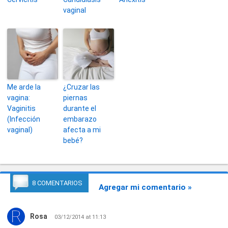
vaginal
Me arde la
¿Cruzar las
vagina:
piernas
Vaginitis
durante el
(Infección
embarazo
vaginal)
afecta a mi
bebé?
8 COMENTARIOS
Agregar mi comentario »
Rosa
03/12/2014 at 11:13