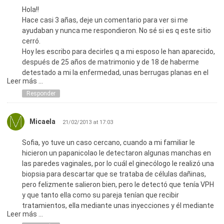
Hola!!
Hace casi 3 añas, deje un comentario para ver si me
ayudaban y nunca me respondieron. No sé si es q este sitio
cerró.
Hoy les escribo para decirles q a mi esposo le han aparecido,
después de 25 años de matrimonio y de 18 de haberme
detestado a mi la enfermedad, unas berrugas planas en el
Leer más ...
perejil y parte del abdomen. No saben como nos sentimos
He leído mucho sobre esta enfermedad y esto no termina
Responder
nunca. Yo ya no sé q hacer para q ese virus se detenga,
nadie orienta a los enfermos, nadie ayuda sicológicamente.
Micaela
21/02/2013 at 17:03
Tenemos visita al médico dentro de unos días. Les dejaré
aquí el resultado. Saludos.
Sofia, yo tuve un caso cercano, cuando a mi familiar le
hicieron un papanicolao le detectaron algunas manchas en
las paredes vaginales, por lo cuál el ginecólogo le realizó una
biopsia para descartar que se trataba de células dañinas,
pero felizmente salieron bien, pero le detectó que tenía VPH
y que tanto ella como su pareja tenían que recibir
tratamientos, ella mediante unas inyecciones y él mediante
Leer más ...
unas pastillas para que sus organismos se vaya haciendo