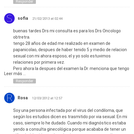
inmune al virus.
Responder
Por este motivo debes fijar bien con tu ginecólogo el
tratamiento a seguir. No te descuides.
sofia
21/02/2013 at 02:44
buenas tardes Drs mi consulta es para los Drs Oncologo
obtretra.
tengo 28 años de edad me realizado en examen de
papanicolao, despues de haber tenido 5 y medio de relacion
sexual con mi ahora esposo; el y yo solo estuvimos
relaciones por primera vez.
Pero ahora la despues del examen la Dr. menciona que tengo
Leer más ...
VPH q es leve y solo contagio atraves relaciones sexuales; a
continuacion le detallo mi examen:
Responder
unión escamo columnar: Epitelio Blanco.
Endo Cervix: no visible
Rosa
12/03/2012 at 12:57
Vagina: Flujo
Vulva: sin lesiones
Soy una persona infectada por el virus del condiloma, que
Perineo: Sin lesiones
según los estudios dicen es trasmitido por via sexual. En mi
Region Parianal: sin lesiones
caso, siempre lo he dudado. Cuando mi diagnóstico estaba
Papanicolau:si
yendo a consulta ginecológica porque acababa de tener un
CONCLUSION: COLPOSCOPIA SATISFACTORIA