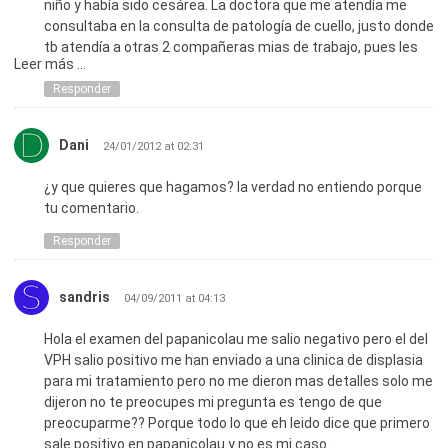
niño y había sido cesárea. La doctora que me atendía me
CERVICITIS LEVE
consultaba en la consulta de patología de cuello, justo donde
D/C DISPLASIA LEVE.
tb atendía a otras 2 compañeras mias de trabajo, pues les
Leer más ...
cuento que las 3, a la misma vez, nos diagnosticaron lo
QUIERA QUE ME AYUDEN PORQUE MI ESPOSO Y YO
mismo. Yo tenía un matrimonio de 7 años, el que estoy
Responder
ESTAMOS MUY PREOCUPADOS POR ESTE TEMA.
segura, nunca tuvo una relación extramatrimonial. Recibí
Y QUISIERA SABER EL TRATAMIENTO PARA QUITAR ESTE
tratamiento con ácido tricloroacético al 81% o algo asi y, con
PROBLEMA, TAMBIEN SI NUESTRA VIDA SEXUAL VA HACER
Dani
24/01/2012 at 02:31
el tiempo hice una cinequia de cuello, me tuvieron que dilatar
LO MISMO. PORFAVOR QUISIERA SU AYUDA.
muchas veces por lo que terminé operando mi útero y
¿y que quieres que hagamos? la verdad no entiendo porque
perdiendo tb mis ovarios. Empecé a tener perdidas de voz y
tu comentario.
me operaron un nodulo de garganta, el cual, según el médico,
puede haber sido por los microcondilomas y la relación
Responder
sexual oral. Ahora solo me quedan preocupaciones de, si
esto llegará a cogerlo la vagina? Si mi hijo a pesar de haber
sandris
nacido por cesárea puede haberse contagiado? y mi esposo,
04/09/2011 at 04:13
que ahora le han aparecedio berrugas en todo el cuerpo,
Hola el examen del papanicolau me salio negativo pero el del
puede reinfestarme? que le podría pasara a él? Por fa,
VPH salio positivo me han enviado a una clinica de displasia
alguien puede ayudarme?
para mi tratamiento pero no me dieron mas detalles solo me
dijeron no te preocupes mi pregunta es tengo de que
preocuparme?? Porque todo lo que eh leido dice que primero
sale positivo en papanicolau y no es mi caso…