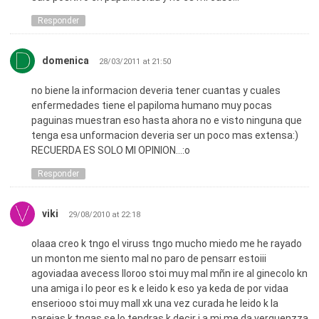
Responder
domenica
28/03/2011 at 21:50
no biene la informacion deveria tener cuantas y cuales
enfermedades tiene el papiloma humano muy pocas
paguinas muestran eso hasta ahora no e visto ninguna que
tenga esa unformacion deveria ser un poco mas extensa:)
RECUERDA ES SOLO MI OPINION…:o
Responder
viki
29/08/2010 at 22:18
olaaa creo k tngo el viruss tngo mucho miedo me he rayado
un monton me siento mal no paro de pensarr estoiii
agoviadaa avecess lloroo stoi muy mal mñn ire al ginecolo kn
una amiga i lo peor es k e leido k eso ya keda de por vidaa
enseriooo stoi muy mall xk una vez curada he leido k la
parejas k tngas se lo tendras k decir i a mi me da verguenzza