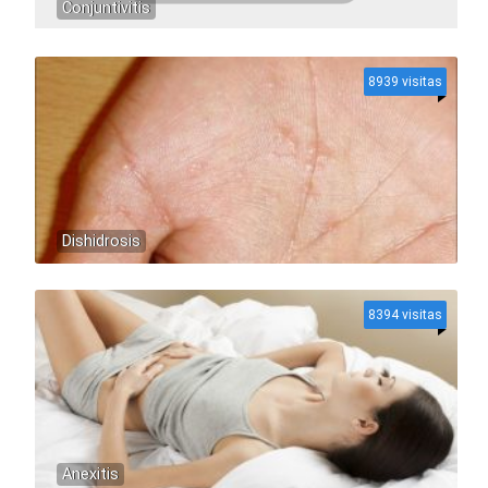
Conjuntivitis
8939 visitas
Dishidrosis
8394 visitas
Anexitis