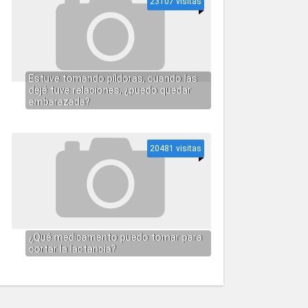
23107 visitas
Estuve tomando píldoras, cuando las
dejé tuve relaciones, ¿puedo quedar
embarazada?
20481 visitas
¿Qué medicamento puedo tomar para
cortar la lactancia?