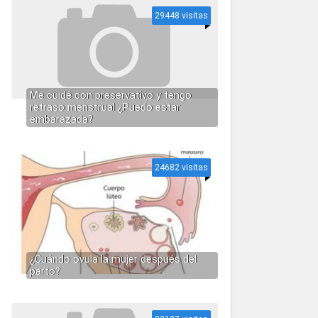
29448 visitas
Me cuidé con preservativo y tengo
retraso menstrual ¿Puedo estar
embarazada?
24682 visitas
¿Cuándo ovula la mujer después del
parto?