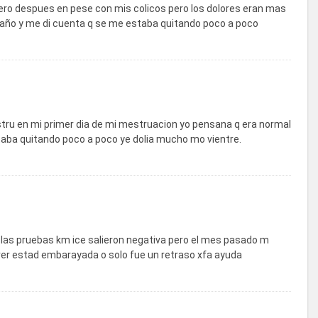
 pero despues en pese con mis colicos pero los dolores eran mas
 baño y me di cuenta q se me estaba quitando poco a poco
ru en mi primer dia de mi mestruacion yo pensana q era normal
aba quitando poco a poco ye dolia mucho mo vientre.
y las pruebas km ice salieron negativa pero el mes pasado m
ver estad embarayada o solo fue un retraso xfa ayuda