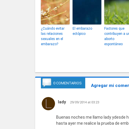
¿Cuándo evitar
El embarazo
Factores que
las relaciones
ectópico
contribuyen a u
sexuales en el
aborto
embarazo?
espontáneo
0 COMENTARIOS
Agregar mi comen
lady
29/09/2014 at 03:23
Buenas noches me llamo lady ydesde hac
hasta ayer me realice la prueba de emb