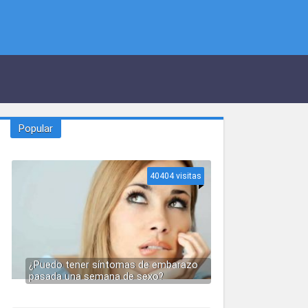
Popular
40404 visitas
¿Puedo tener síntomas de embarazo
pasada una semana de sexo?