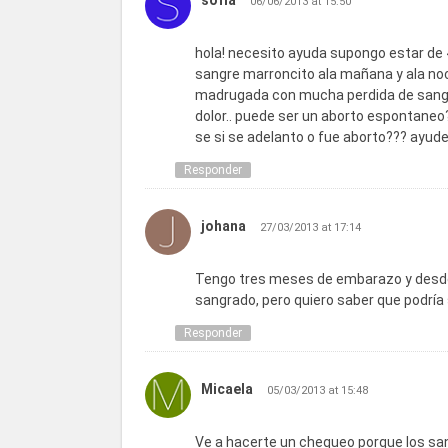
sofia
06/06/2013 at 15:50
hola! necesito ayuda supongo estar de 
sangre marroncito ala mañana y ala no
madrugada con mucha perdida de sangre
dolor.. puede ser un aborto espontaneo?
se si se adelanto o fue aborto??? ayu
Responder
johana
27/03/2013 at 17:14
Tengo tres meses de embarazo y desde a
sangrado, pero quiero saber que podría
Responder
Micaela
05/03/2013 at 15:48
Ve a hacerte un chequeo porque los s