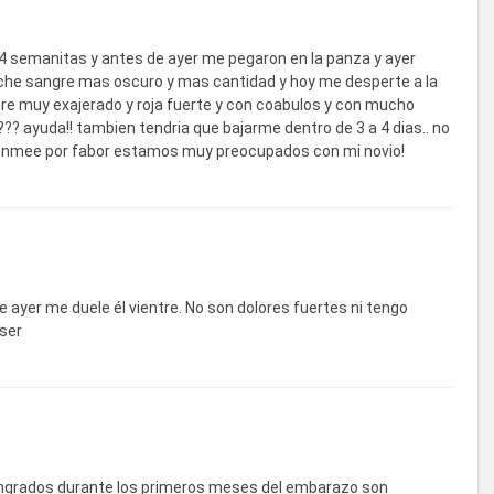
4 semanitas y antes de ayer me pegaron en la panza y ayer
che sangre mas oscuro y mas cantidad y hoy me desperte a la
 muy exajerado y roja fuerte y con coabulos y con mucho
?? ayuda!! tambien tendria que bajarme dentro de 3 a 4 dias.. no
denmee por fabor estamos muy preocupados con mi novio!
yer me duele él vientre. No son dolores fuertes ni tengo
 ser
angrados durante los primeros meses del embarazo son