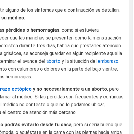
ir alguno de los síntomas que a continuación se detallan,
a su médico
.
as pérdidas o hemorragias
, como si estuviera
eder que las manchas se presenten como la menstruación
persisten durante tres días, habría que prestarles atención.
a grisácea, se aconseja guardar en algún recipiente aquella
terminar el avance del
aborto
y la situación del
embarazo
.
to con calambres o dolores en la parte del bajo vientre,
las hemorragias.
razo ectópico
y no necesariamente a un aborto
, pero
lamar al médico. Si las pérdidas son frecuentes y continuas
el médico no conteste o que no lo podamos ubicar,
a el centro de atención más cercano.
o podrás evitarlo desde tu casa
, pero sí sería bueno que
 cómoda, o acuéstate en la cama con las piernas hacia arriba