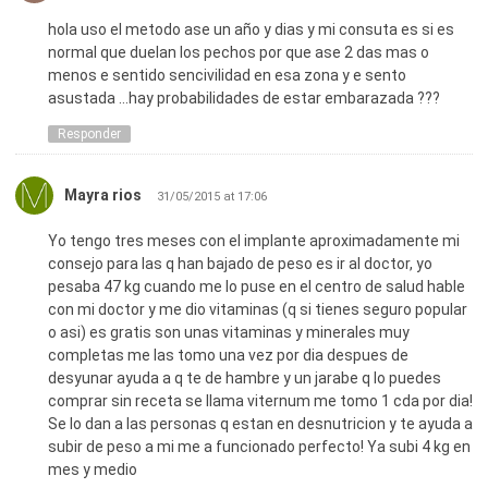
hola uso el metodo ase un año y dias y mi consuta es si es
normal que duelan los pechos por que ase 2 das mas o
menos e sentido sencivilidad en esa zona y e sento
asustada …hay probabilidades de estar embarazada ???
Responder
Mayra rios
31/05/2015 at 17:06
Yo tengo tres meses con el implante aproximadamente mi
consejo para las q han bajado de peso es ir al doctor, yo
pesaba 47 kg cuando me lo puse en el centro de salud hable
con mi doctor y me dio vitaminas (q si tienes seguro popular
o asi) es gratis son unas vitaminas y minerales muy
completas me las tomo una vez por dia despues de
desyunar ayuda a q te de hambre y un jarabe q lo puedes
comprar sin receta se llama viternum me tomo 1 cda por dia!
Se lo dan a las personas q estan en desnutricion y te ayuda a
subir de peso a mi me a funcionado perfecto! Ya subi 4 kg en
mes y medio