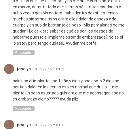
a mi niño el 19 de Diciembre y no me puse el implante asta
en marzo, durante todo ese tiempo sólo utilice condones y
hubo veces qe sólo no terminaba dentro de mi.. eh tenido
muchas síntomas raros entre ellos dolor de cabeza y de
cuerpo y eh subido bastante de peso.. Mis pantalones no me
quedan!! Lo qe kiero saber es cuáles son los riesgos de
haberme puesto el implante estando embarazada? No se si
lo estoy pero tengo dudaas.. Ayudenme porfa!
Responder
joselyn
09/06/2015 at 03:59
hola uso el implante ase 1 año y dias y ase como 2 dias he
sentido dolor en los cenos eso es normal que duela …. me
siento un poco asustada quisiera que me aconsegen eso no
es embarazo cierto????? ayuda pliz
Responder
joselyn
09/06/2015 at 03:56