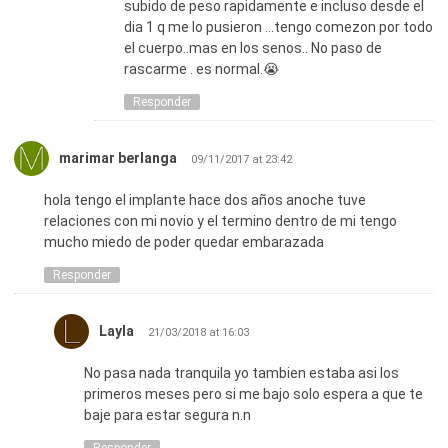
subido de peso rapidamente e incluso desde el
dia 1 q me lo pusieron …tengo comezon por todo
el cuerpo..mas en los senos.. No paso de
rascarme . es normal.😭
Responder
marimar berlanga
09/11/2017 at 23:42
hola tengo el implante hace dos años anoche tuve
relaciones con mi novio y el termino dentro de mi tengo
mucho miedo de poder quedar embarazada
Responder
Layla
21/03/2018 at 16:03
No pasa nada tranquila yo tambien estaba asi los
primeros meses pero si me bajo solo espera a que te
baje para estar segura n.n