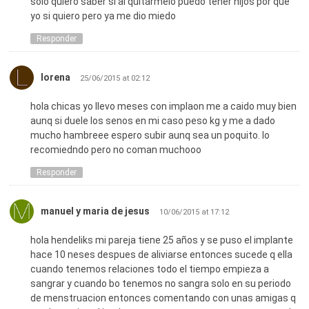
solo quiero saber si al quitármelo puedo tener hijos por que
yo si quiero pero ya me dio miedo
Responder
lorena
25/06/2015 at 02:12
hola chicas yo llevo meses con implaon me a caido muy bien
aunq si duele los senos en mi caso peso kg y me a dado
mucho hambreee espero subir aunq sea un poquito. lo
recomiedndo pero no coman muchooo
Responder
manuel y maria de jesus
10/06/2015 at 17:12
hola hendeliks mi pareja tiene 25 años y se puso el implante
hace 10 neses despues de aliviarse entonces sucede q ella
cuando tenemos relaciones todo el tiempo empieza a
sangrar y cuando bo tenemos no sangra solo en su periodo
de menstruacion entonces comentando con unas amigas q