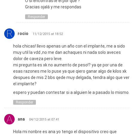
O si encontraste el por qué ?
Gracias ojalá y me respondas
Responder
rocio
11/12/2015 at 18:52
hola chicas! llevo apenas un año con el implante, me a sido
muy util la vdd ,no me dan achaques ni nada solo aveces
dolor de caveza pero leve.
mi pregunta es xk no aumento de peso!? ya qe por una de
esas razones me lo puse ya que qiero ganar algo de kilos xk
despues de mis 2 bbs qede muy delgada, tendra algo que ver
el implante?
espero y puedan contestar si a alguien le a pasado lo mismo.
Responder
ana
04/12/2015 at 07:41
Hola mi nonbre es ana yo tengo el dispositivo creo que