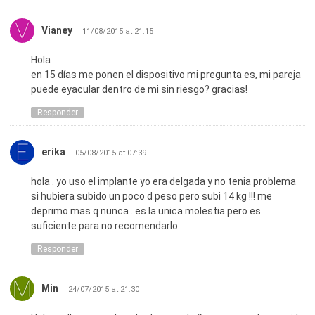
Vianey
11/08/2015 at 21:15
Hola
en 15 días me ponen el dispositivo mi pregunta es, mi pareja
puede eyacular dentro de mi sin riesgo? gracias!
Responder
erika
05/08/2015 at 07:39
hola . yo uso el implante yo era delgada y no tenia problema
si hubiera subido un poco d peso pero subi 14 kg !!! me
deprimo mas q nunca . es la unica molestia pero es
suficiente para no recomendarlo
Responder
Min
24/07/2015 at 21:30