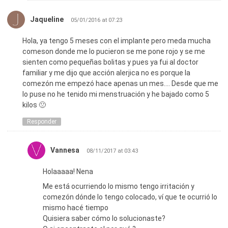
Jaqueline
05/01/2016 at 07:23
Hola, ya tengo 5 meses con el implante pero meda mucha
comeson donde me lo pucieron se me pone rojo y se me
sienten como pequeñas bolitas y pues ya fui al doctor
familiar y me dijo que acción alerjica no es porque la
comezón me empezó hace apenas un mes…. Desde que me
lo puse no he tenido mi menstruación y he bajado como 5
kilos 🙁
Responder
Vannesa
08/11/2017 at 03:43
Holaaaaa! Nena
Me está ocurriendo lo mismo tengo irritación y
comezón dónde lo tengo colocado, ví que te ocurrió lo
mismo hacé tiempo
Quisiera saber cómo lo solucionaste?