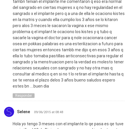
tambn tenian el implante me comentaron q eso era normal
del sangrado en ciertas mujeres x q no hay regularidad en el
sangrado x el implante pero q a una de ella le ocaciono kistes
en la matris y cuando ella cumplio los 3 años se lo kitaron
pero alos 3 meces le sacaron la vagina x ese mismo
problema q el implant le ocaciono los kistes y q tubo q
sacarle la vagina el doctor para q nole ocacionara cancer
osea en pokkas palabras es una esterilizacion a futuro para
ciertas mujeres entonces tambb me dijo q en esos 3 años q
ella lo tubo tomaba pastillas anticonsectivas para regular el
sangrado y la menstruacion pero la verdad es molesto tener
relaciones sexuales con sangrado y no hay otra mas q
consultar al medico q en si no t lo retiran el implante hasta q
se te vensa el plazo delos 3 años bueno saludos espero
estes bn ….buen dia
Responder
Selene
09/06/2015 at 08:48
Hola yo tengo 3 meses con el implante lo qe pasa es qe tuve