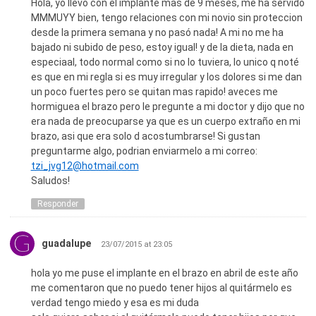
Hola, yo llevo con el implante mas de 9 meses, me ha servido
MMMUYY bien, tengo relaciones con mi novio sin proteccion
desde la primera semana y no pasó nada! A mi no me ha
bajado ni subido de peso, estoy igual! y de la dieta, nada en
especiaal, todo normal como si no lo tuviera, lo unico q noté
es que en mi regla si es muy irregular y los dolores si me dan
un poco fuertes pero se quitan mas rapido! aveces me
hormiguea el brazo pero le pregunte a mi doctor y dijo que no
era nada de preocuparse ya que es un cuerpo extraño en mi
brazo, asi que era solo d acostumbrarse! Si gustan
preguntarme algo, podrian enviarmelo a mi correo:
tzi_jvg12@hotmail.com
Saludos!
Responder
guadalupe
23/07/2015 at 23:05
hola yo me puse el implante en el brazo en abril de este año
me comentaron que no puedo tener hijos al quitármelo es
verdad tengo miedo y esa es mi duda