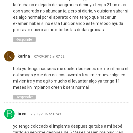
la fecha no e dejado de sangrar es decir ya tengo 21 un dias
con sangrado no abundante, pero si diario, y quisiera saber si
es algo normal por el aparato o me tengo que hacer un
examen haber si no esta funcionando este metodo ayuda
por favor quiero aclarar todas las dudas gracias
Responder
karina
07/09/2015 at 07:32
hola yo tengo nauseas me duelen los senos se me inflama el
estomago y me dan colicos siwmto k se me mueve algo en
mi vientre y me agito mucho al levantar algo ya tengo 11
meses kn implanon creen k sera normal
Responder
bren
26/08/2015 at 13:49
yo tengo colocado el implante despues qe tube a mi bebé
tardo en venirme despues de 5 Meses resien me bajo y en