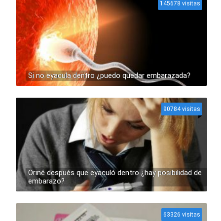
145678 visitas
Si no eyacula dentro ¿puedo quedar embarazada?
90784 visitas
Oriné después que eyaculó dentro ¿hay posibilidad de
embarazo?
63326 visitas