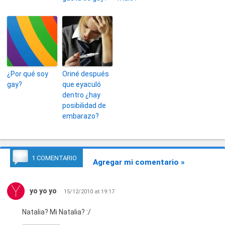
¿Por qué soy
Oriné después
gay?
que eyaculó
dentro ¿hay
posibilidad de
embarazo?
1 COMENTARIO
Agregar mi comentario »
yo yo yo
15/12/2010 at 19:17
Natalia? Mi Natalia? :/