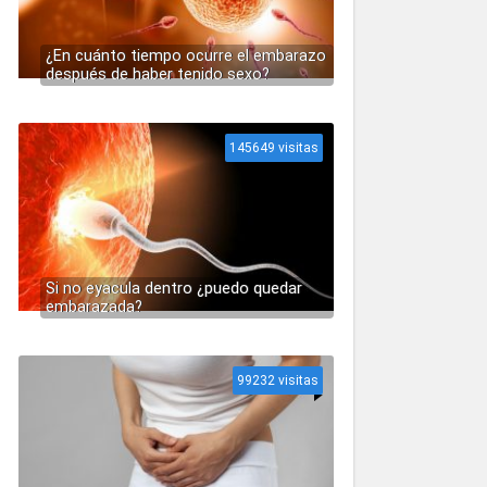
¿En cuánto tiempo ocurre el embarazo
después de haber tenido sexo?
145649 visitas
Si no eyacula dentro ¿puedo quedar
embarazada?
99232 visitas