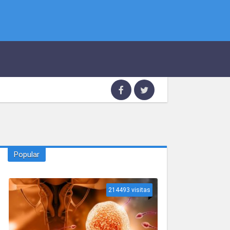
Popular
214493 visitas