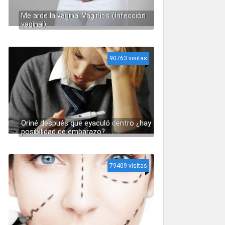
Me arde la vagina: Vaginitis (Infección
vaginal)
90763 visitas
Oriné después que eyaculó dentro ¿hay
posibilidad de embarazo?
79409 visitas