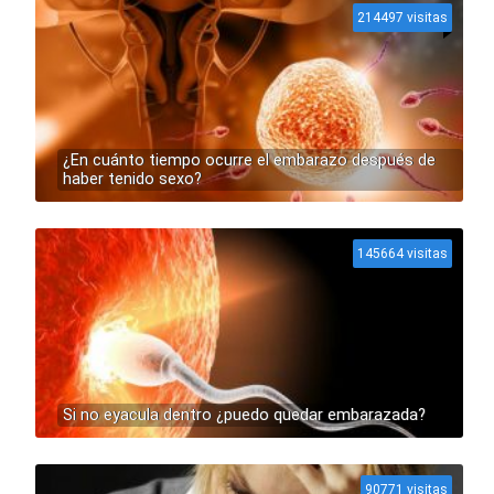
214497 visitas
¿En cuánto tiempo ocurre el embarazo después de
haber tenido sexo?
145664 visitas
Si no eyacula dentro ¿puedo quedar embarazada?
90771 visitas