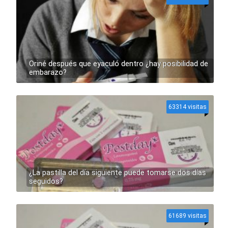
Oriné después que eyaculó dentro ¿hay posibilidad de
embarazo?
63314 visitas
¿La pastilla del día siguiente puede tomarse dos días
seguidos?
61689 visitas