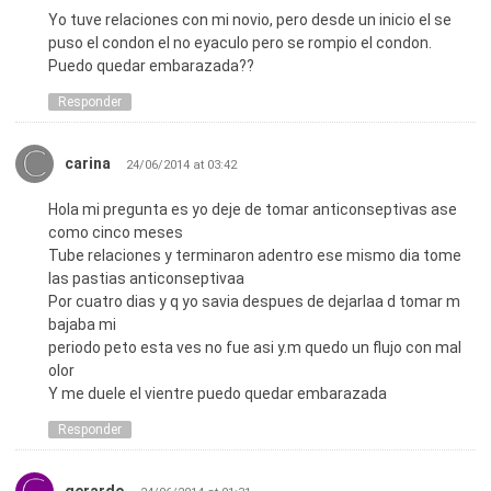
Yo tuve relaciones con mi novio, pero desde un inicio el se
puso el condon el no eyaculo pero se rompio el condon.
Puedo quedar embarazada??
Responder
carina
24/06/2014 at 03:42
Hola mi pregunta es yo deje de tomar anticonseptivas ase
como cinco meses
Tube relaciones y terminaron adentro ese mismo dia tome
las pastias anticonseptivaa
Por cuatro dias y q yo savia despues de dejarlaa d tomar m
bajaba mi
periodo peto esta ves no fue asi y.m quedo un flujo con mal
olor
Y me duele el vientre puedo quedar embarazada
Responder